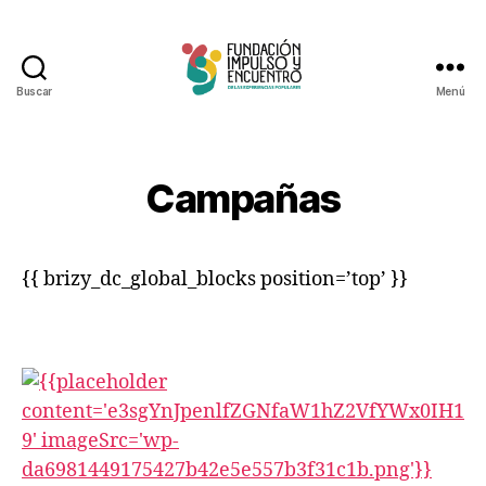
Buscar
Menú
Fundación
Impulso
y
Encuentro
Campañas
{{ brizy_dc_global_blocks position=’top’ }}