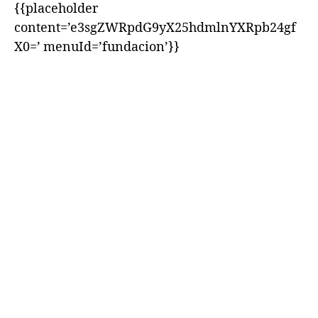
{{placeholder
content=’e3sgZWRpdG9yX25hdmlnYXRpb24gf
X0=’ menuId=’fundacion’}}